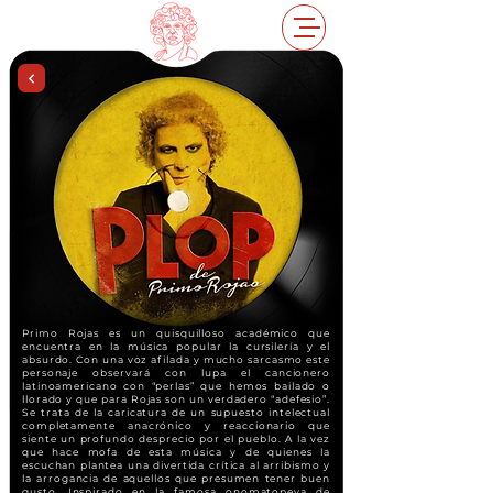
Primo Rojas es un quisquilloso académico que
encuentra en la música popular la cursilería y el
absurdo. Con una voz afilada y mucho sarcasmo este
personaje observará con lupa el cancionero
latinoamericano con “perlas” que hemos bailado o
llorado y que para Rojas son un verdadero “adefesio”.
Se trata de la caricatura de un supuesto intelectual
completamente anacrónico y reaccionario que
siente un profundo desprecio por el pueblo. A la vez
que hace mofa de esta música y de quienes la
escuchan plantea una divertida crítica al arribismo y
la arrogancia de aquellos que presumen tener buen
gusto. Inspirado en la famosa onomatopeya de